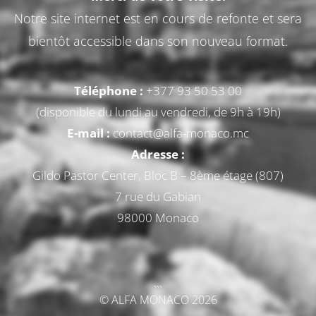
Notre site internet est en cours de refonte et sera
bientôt accessible dans son nouveau format.
Téléphone :
+377 93 50 53 00
(disponible du lundi au vendredi, de 9h à 19h)
E-mail :
contact@alfa-monaco.mc
Adresse :
Gildo Pastor Center, Bloc B – 8ème étage (807)
7 rue du Gabian
98000 Monaco
```
© ALFA MONACO 2026