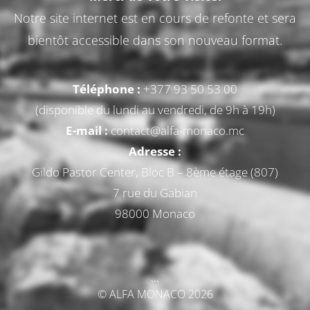
Notre site internet est en cours de refonte et sera
bientôt accessible dans son nouveau format.
Téléphone :
+377 93 50 53 00
(disponible du lundi au vendredi, de 9h à 19h)
E-mail :
contact@alfa-monaco.mc
Adresse :
Gildo Pastor Center, Bloc B – 8ème étage (807)
7 rue du Gabian
98000 Monaco
```
© ALFA MONACO 2026