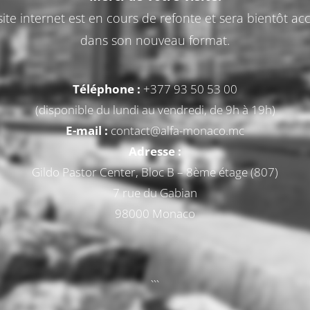
ite internet est en cours de refonte et sera bientôt acc
dans son nouveau format.
Téléphone :
+377 93 50 53 00
(disponible du lundi au vendredi, de 9h à 19h)
E-mail :
contact@alfa-monaco.mc
Adresse :
Gildo Pastor Center, Bloc B – 8ème étage (807)
7 rue du Gabian
98000 Monaco
```