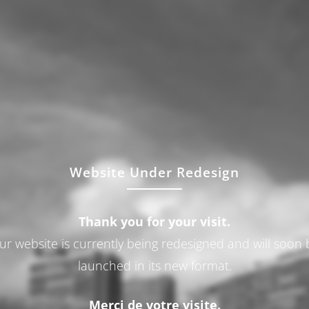
Website Under Redesign
Thank you for your visit.
ur website is currently being redesigned and will soon 
launched in its new format.
Merci de votre visite.