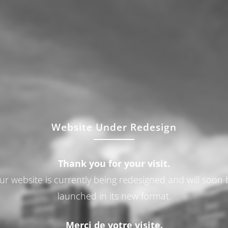
Website Under Redesign
Thank you for your visit.
ur website is currently being redesigned and will soon 
launched in its new format.
Merci de votre visite.