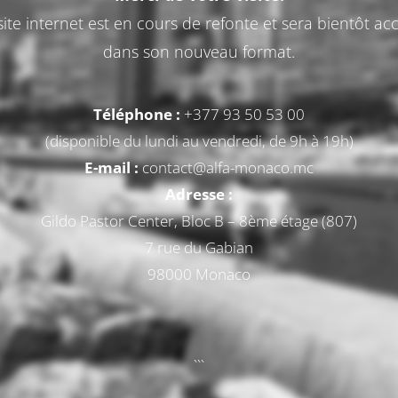
ite internet est en cours de refonte et sera bientôt acc
dans son nouveau format.
Téléphone :
+377 93 50 53 00
(disponible du lundi au vendredi, de 9h à 19h)
E-mail :
contact@alfa-monaco.mc
Adresse :
Gildo Pastor Center, Bloc B – 8ème étage (807)
7 rue du Gabian
98000 Monaco
```