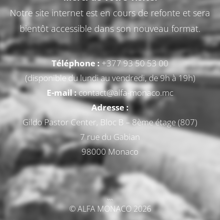
Notre site internet est en cours de refonte et sera
bientôt accessible dans son nouveau format.
Téléphone :
+377 93 50 53 00
(disponible du lundi au vendredi, de 9h à 19h)
E-mail :
contact@alfa-monaco.mc
Adresse :
Gildo Pastor Center, Bloc B – 8ème étage (807)
7 rue du Gabian
98000 Monaco
```
© ALFA MONACO 2026