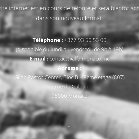
ite internet est en cours de refonte et sera bientôt acc
dans son nouveau format.
Téléphone :
+377 93 50 53 00
(disponible du lundi au vendredi, de 9h à 19h)
E-mail :
contact@alfa-monaco.mc
Adresse :
Gildo Pastor Center, Bloc B – 8ème étage (807)
7 rue du Gabian
98000 Monaco
```