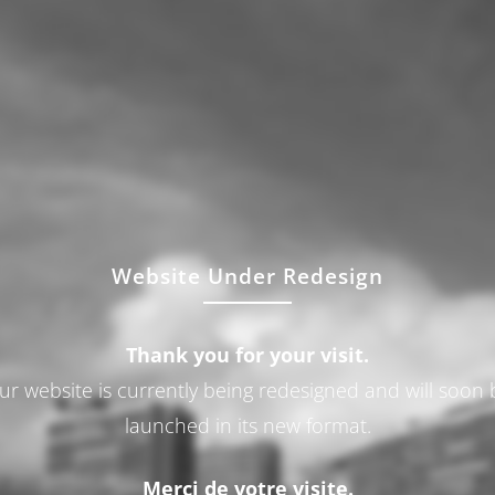
Website Under Redesign
Thank you for your visit.
ur website is currently being redesigned and will soon 
launched in its new format.
Merci de votre visite.